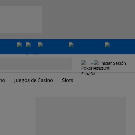
Iniciar Sesión
ino
Juegos de Casino
Slots