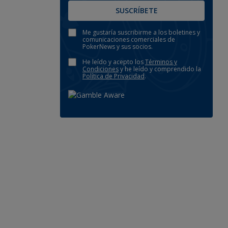
SUSCRÍBETE
Me gustaría suscribirme a los boletines y
comunicaciones comerciales de
PokerNews y sus socios.
He leído y acepto los
Términos y
Condiciones
y he leído y comprendido la
Política de Privacidad
.