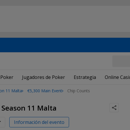
 Poker
Jugadores de Poker
Estrategia
Online Cas
on 11 Malta
€5,300 Main Event
Chip Counts
 Season 11 Malta
Información del evento